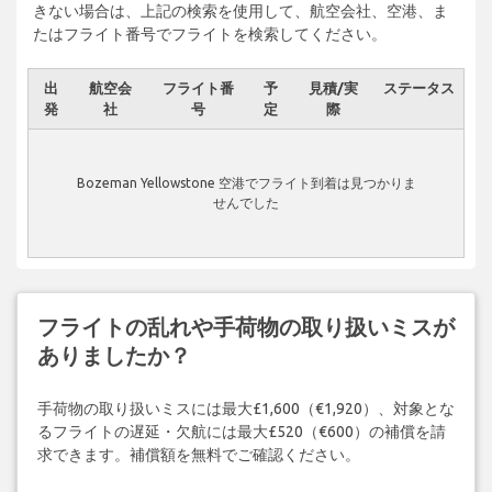
きない場合は、上記の検索を使用して、航空会社、空港、ま
たはフライト番号でフライトを検索してください。
出
航空会
フライト番
予
見積/実
ステータス
発
社
号
定
際
Bozeman Yellowstone 空港でフライト到着は見つかりま
せんでした
フライトの乱れや手荷物の取り扱いミスが
ありましたか？
手荷物の取り扱いミスには最大£1,600（€1,920）、対象とな
るフライトの遅延・欠航には最大£520（€600）の補償を請
求できます。補償額を無料でご確認ください。