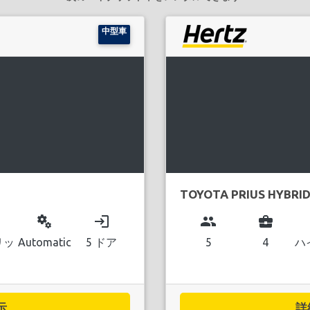
中型車
TOYOTA PRIUS HYBRI
miscellaneous_services
login
group
business_center
リッ
Automatic
5 ドア
5
4
ハ
..
詳