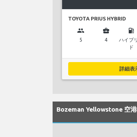
TOYOTA PRIUS HYBRID
group
business_center
local_gas_station
5
4
ハイブ
ド
詳細表示.
Bozeman Yellowst