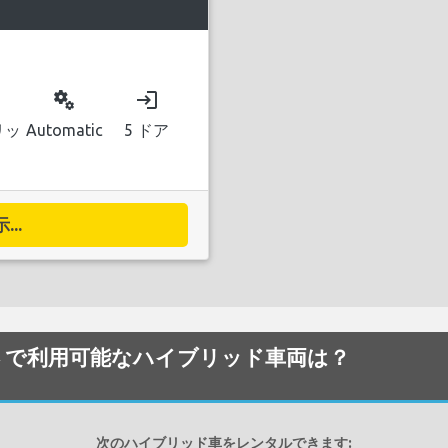
miscellaneous_services
login
リッ
Automatic
5 ドア
..
one 空港 で利用可能なハイブリッド車両は？
次のハイブリッド車をレンタルできます: