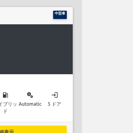
中型車
D
local_gas_station
miscellaneous_services
login
イブリッ
Automatic
5 ドア
ド
細表示...