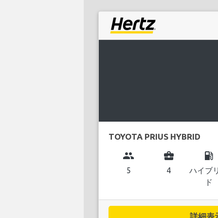
TOYOTA PRIUS HYBRID
group
business_center
local_gas_station
5
4
ハイブ
ド
詳細表示.