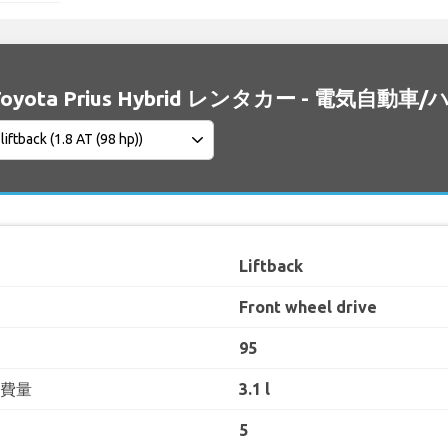
Toyota Prius Hybrid レンタカー - 電気
Liftback
Front wheel drive
95
消費量
3.1 l
5