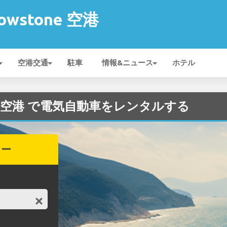
lowstone 空港
空港交通
駐車
情報&ニュース
ホテル
stone 空港 で電気自動車をレンタルする
カー