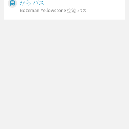
から バス
directions_bus
Bozeman Yellowstone 空港 バス