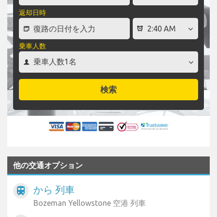
返却日時
乗車人数
検索
他の交通オプション
から 列車
train
Bozeman Yellowstone 空港 列車