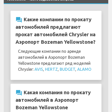
question_answer
Какие компании по прокату
автомобилей предлагают
прокат автомобилей Chrysler на
Аэропорт Bozeman Yellowstone?
Следующие компании по аренде
автомобилей в Аэропорт Bozeman
Yellowstone предлагают ряд моделей
Chrysler:
AVIS
,
HERTZ
,
BUDGET
,
ALAMO
question_answer
Какая компания по прокату
автомобилей в Аэропорт
Bozeman Yellowstone