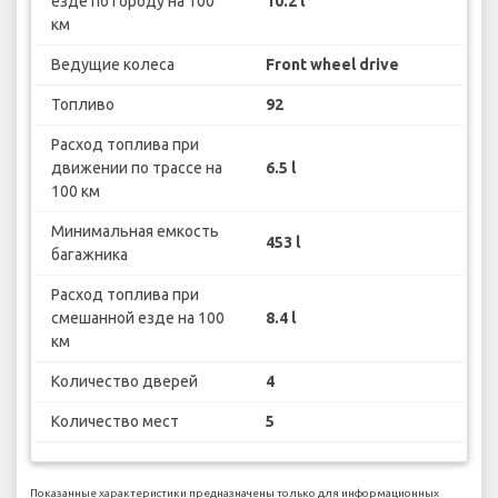
езде по городу на 100
10.2 l
км
Ведущие колеса
Front wheel drive
Топливо
92
Расход топлива при
движении по трассе на
6.5 l
100 км
Минимальная емкость
453 l
багажника
Расход топлива при
смешанной езде на 100
8.4 l
км
Количество дверей
4
Количество мест
5
Показанные характеристики предназначены только для информационных