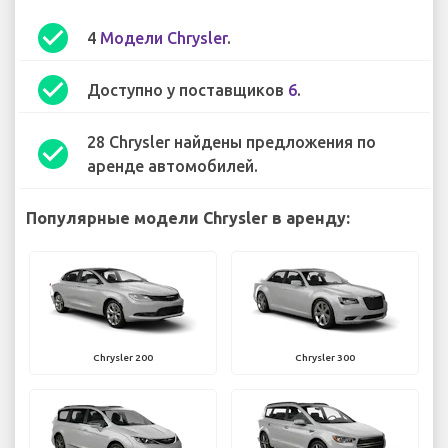
check_circle
4
Модели Chrysler
.
check_circle
Доступно у поставщиков
6
.
28 Chrysler найдены предложения по
check_circle
аренде автомобилей.
Популярные модели Chrysler в аренду:
Chrysler 200
Chrysler 300