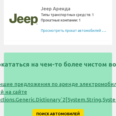
Jeep Аренда
Типы транспортных средств: 1
Прокатные компании: 1
П
росмотреть прокат автомобилей Jeep
окататься на чем-то более чистом в
чшие предложения по аренде электромоби
й на сайте
ections.Generic.Dictionary`2[System.String,Sy
ПОИСК АВТОМОБИЛЕЙ