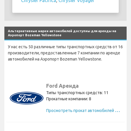
Chrysler Pacifica
,
Chrysler Voyager
Альтернативные марки автомобилей доступны для аренды на
Аэропорт Bozeman Yellowstone
У нас есть 50 различные типы транспортных средств от 16
производители, предоставленные 7 компании по аренде
автомобилей на Аэропорт Bozeman Yellowstone.
Ford Аренда
Типы транспортных средств: 11
Прокатные компании: 8
П
росмотреть прокат автомобилей Ford