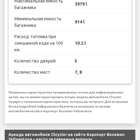
Максимальная емкость
3979 l
багажника
Минимальная емкость
914 l
багажника
Расход топлива при
смешанной езде на 100
10.2 l
км
Количество дверей
5
Количество мест
7, 8
Показанные характеристики предназначены только для информационных
целей, мы не можем гарантировать точную модель автомобиля Chrysler
Voyager и технические характеристики, которые вы получите. Для получения
более подробной информации обратитесь в компанию по аренде
автомобилей на сайте Аэропорт Bozeman Yellowstone.
Аренда автомобиля Chrysler на сайте Аэропорт Bozeman
Yellowstone – часто задаваемые вопросы