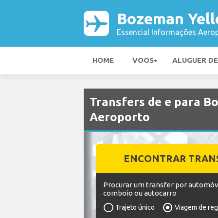
Bozeman Yell
Essencial Informações Aerop
HOME
VOOS
ALUGUER D
Transfers de e para 
Aeroporto
ENCONTRAR TRAN
Procurar um transfer por automóv
comboio ou autocarro
Trajeto único
Viagem de re