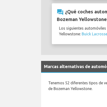
question_answer
¿Qué coches automá
Bozeman Yellowstone
Los siguientes automóviles
Yellowstone:
Buick Lacross
Marcas alternativas de automó
Tenemos 52 diferentes tipos de v
de Bozeman Yellowstone.