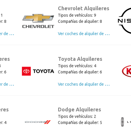
s
Chevrolet Alquileres
11
Tipos de vehículos: 9
r: 8
Compañías de alquiler: 8
V
er coches de alquiler de Ford
V
er coches de alquiler de Chevrolet
eres
Toyota Alquileres
4
Tipos de vehículos: 4
r: 6
Compañías de alquiler: 6
V
er coches de alquiler de Chrysler
V
er coches de alquiler de Toyota
eres
Dodge Alquileres
3
Tipos de vehículos: 2
r: 4
Compañías de alquiler: 5