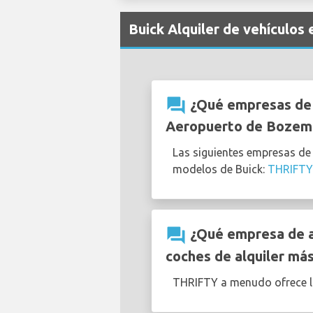
Buick Alquiler de vehículo
question_answer
¿Qué empresas de a
Aeropuerto de Bozem
Las siguientes empresas de
modelos de Buick:
THRIFTY
question_answer
¿Qué empresa de a
coches de alquiler má
THRIFTY a menudo ofrece 