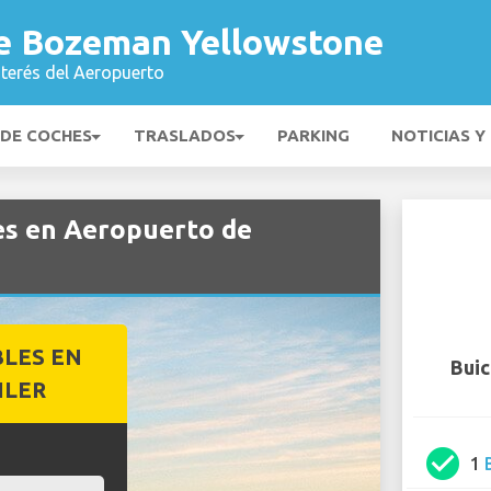
e Bozeman Yellowstone
nterés del Aeropuerto
 DE COCHES
TRASLADOS
PARKING
NOTICIAS Y
hes en Aeropuerto de
BLES EN
Buic
ILER
check_circle
1