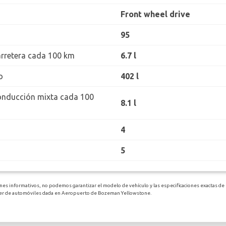
Front wheel drive
95
rretera cada 100 km
6.7 l
o
402 l
onducción mixta cada 100
8.1 l
4
5
nes informativos, no podemos garantizar el modelo de vehículo y las especificaciones exactas de 
uiler de automóviles dada en Aeropuerto de Bozeman Yellowstone.