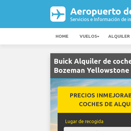
Aeropuerto d
Servicios e Información de i
HOME
VUELOS
ALQUILER
Buick Alquiler de coc
Bozeman Yellowstone
PRECIOS INMEJORA
COCHES DE ALQU
Lugar de recogida